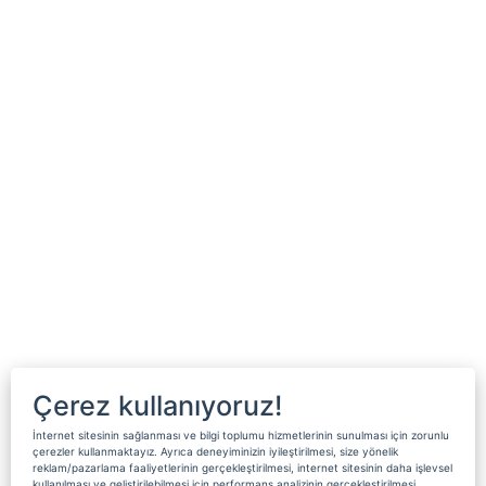
Çerez kullanıyoruz!
İnternet sitesinin sağlanması ve bilgi toplumu hizmetlerinin sunulması için zorunlu
çerezler kullanmaktayız. Ayrıca deneyiminizin iyileştirilmesi, size yönelik
reklam/pazarlama faaliyetlerinin gerçekleştirilmesi, internet sitesinin daha işlevsel
kullanılması ve geliştirilebilmesi için performans analizinin gerçekleştirilmesi