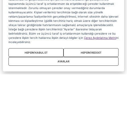
kapsamında üçüncü taraf iş ortaklarımızın da erişebileceği çerezler kullanılmak
istenmektedir. Zorunlu olmayan çerezler onay vermediğiniz durumlarda
kullanılmayacaktır. Kişisel verileriniz tercihinize bağlı olarak size yönelik
reklam/pazarlama faaliyetlerinin gerçekleştirilmesi, internet sitesinin daha işlevsel
kılınması ve kişiselleştirme (gizlilik tercihiniz hariç olmak üzere diğer tercihlerinizin
siteye tekrar girdiğinizde hatırlanmasını sağlamak) amaçlarıyla işlenebilecektir.
İsteğe bağlı çerezlere ilişkin tercihlerinizi “Ayarlar” ibaresine tıklayarak
belirtebilirsiniz. Bizim ve üçüncü taraf iş ortaklarımızın kullandığı çerezlere ve bu
çerezlere ilişkin tercih haklarına ilişkin detaylı bilgiler için
Çerez Aydınlatma Metni
ni
inceleyebilirsiniz.
HEPSİNİ KABUL ET
HEPSİNİ REDDET
AYARLAR
Copyright 2020 Digiturk Bu siteyi kullanarak sözleşmeyi kabul etmiş