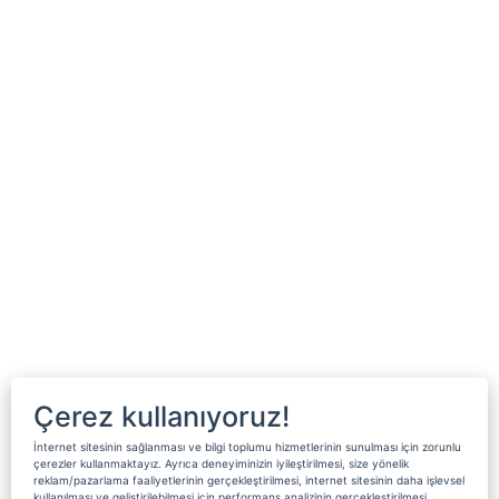
Çerez kullanıyoruz!
İnternet sitesinin sağlanması ve bilgi toplumu hizmetlerinin sunulması için zorunlu
çerezler kullanmaktayız. Ayrıca deneyiminizin iyileştirilmesi, size yönelik
reklam/pazarlama faaliyetlerinin gerçekleştirilmesi, internet sitesinin daha işlevsel
kullanılması ve geliştirilebilmesi için performans analizinin gerçekleştirilmesi