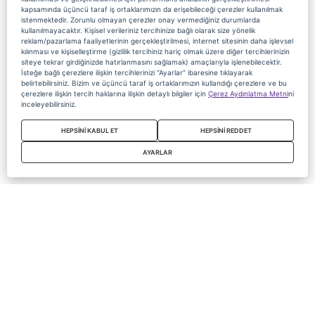
kapsamında üçüncü taraf iş ortaklarımızın da erişebileceği çerezler kullanılmak
istenmektedir. Zorunlu olmayan çerezler onay vermediğiniz durumlarda
kullanılmayacaktır. Kişisel verileriniz tercihinize bağlı olarak size yönelik
reklam/pazarlama faaliyetlerinin gerçekleştirilmesi, internet sitesinin daha işlevsel
kılınması ve kişiselleştirme (gizlilik tercihiniz hariç olmak üzere diğer tercihlerinizin
siteye tekrar girdiğinizde hatırlanmasını sağlamak) amaçlarıyla işlenebilecektir.
İsteğe bağlı çerezlere ilişkin tercihlerinizi “Ayarlar” ibaresine tıklayarak
belirtebilirsiniz. Bizim ve üçüncü taraf iş ortaklarımızın kullandığı çerezlere ve bu
çerezlere ilişkin tercih haklarına ilişkin detaylı bilgiler için
Çerez Aydınlatma Metni
ni
inceleyebilirsiniz.
HEPSİNİ KABUL ET
HEPSİNİ REDDET
AYARLAR
Copyright 2020 Digiturk Bu siteyi kullanarak sözleşmeyi kabul etmiş