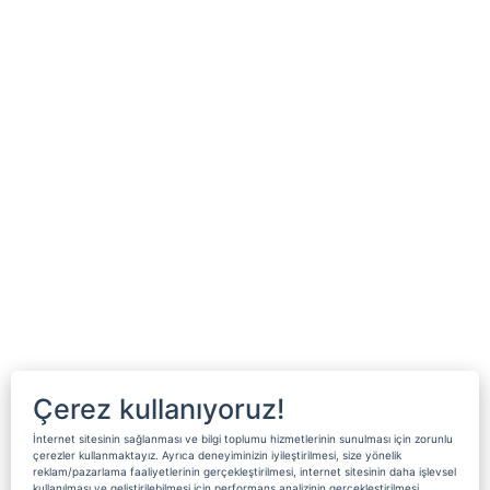
Çerez kullanıyoruz!
İnternet sitesinin sağlanması ve bilgi toplumu hizmetlerinin sunulması için zorunlu
çerezler kullanmaktayız. Ayrıca deneyiminizin iyileştirilmesi, size yönelik
reklam/pazarlama faaliyetlerinin gerçekleştirilmesi, internet sitesinin daha işlevsel
kullanılması ve geliştirilebilmesi için performans analizinin gerçekleştirilmesi