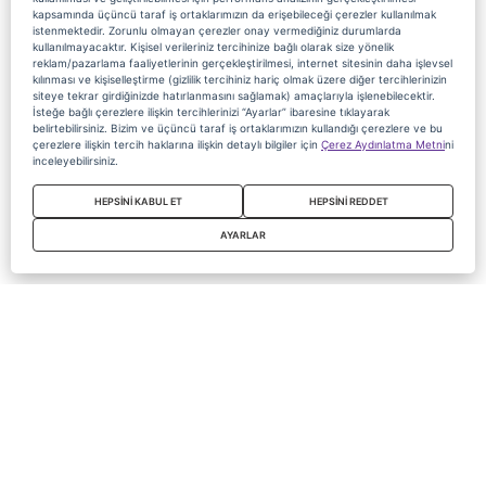
kapsamında üçüncü taraf iş ortaklarımızın da erişebileceği çerezler kullanılmak
istenmektedir. Zorunlu olmayan çerezler onay vermediğiniz durumlarda
kullanılmayacaktır. Kişisel verileriniz tercihinize bağlı olarak size yönelik
reklam/pazarlama faaliyetlerinin gerçekleştirilmesi, internet sitesinin daha işlevsel
kılınması ve kişiselleştirme (gizlilik tercihiniz hariç olmak üzere diğer tercihlerinizin
siteye tekrar girdiğinizde hatırlanmasını sağlamak) amaçlarıyla işlenebilecektir.
İsteğe bağlı çerezlere ilişkin tercihlerinizi “Ayarlar” ibaresine tıklayarak
belirtebilirsiniz. Bizim ve üçüncü taraf iş ortaklarımızın kullandığı çerezlere ve bu
çerezlere ilişkin tercih haklarına ilişkin detaylı bilgiler için
Çerez Aydınlatma Metni
ni
inceleyebilirsiniz.
HEPSİNİ KABUL ET
HEPSİNİ REDDET
AYARLAR
Copyright 2020 Digiturk Bu siteyi kullanarak sözleşmeyi kabul etmiş