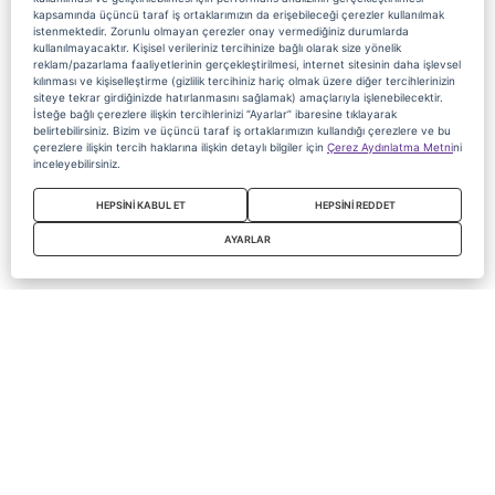
kapsamında üçüncü taraf iş ortaklarımızın da erişebileceği çerezler kullanılmak
istenmektedir. Zorunlu olmayan çerezler onay vermediğiniz durumlarda
kullanılmayacaktır. Kişisel verileriniz tercihinize bağlı olarak size yönelik
reklam/pazarlama faaliyetlerinin gerçekleştirilmesi, internet sitesinin daha işlevsel
kılınması ve kişiselleştirme (gizlilik tercihiniz hariç olmak üzere diğer tercihlerinizin
siteye tekrar girdiğinizde hatırlanmasını sağlamak) amaçlarıyla işlenebilecektir.
İsteğe bağlı çerezlere ilişkin tercihlerinizi “Ayarlar” ibaresine tıklayarak
belirtebilirsiniz. Bizim ve üçüncü taraf iş ortaklarımızın kullandığı çerezlere ve bu
çerezlere ilişkin tercih haklarına ilişkin detaylı bilgiler için
Çerez Aydınlatma Metni
ni
inceleyebilirsiniz.
HEPSİNİ KABUL ET
HEPSİNİ REDDET
AYARLAR
Copyright 2020 Digiturk Bu siteyi kullanarak sözleşmeyi kabul etmiş