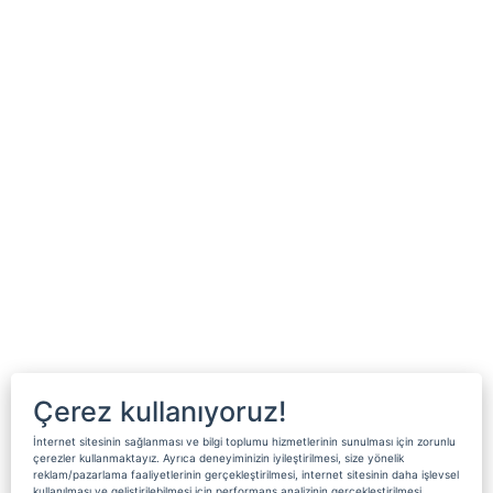
Çerez kullanıyoruz!
İnternet sitesinin sağlanması ve bilgi toplumu hizmetlerinin sunulması için zorunlu
çerezler kullanmaktayız. Ayrıca deneyiminizin iyileştirilmesi, size yönelik
reklam/pazarlama faaliyetlerinin gerçekleştirilmesi, internet sitesinin daha işlevsel
kullanılması ve geliştirilebilmesi için performans analizinin gerçekleştirilmesi