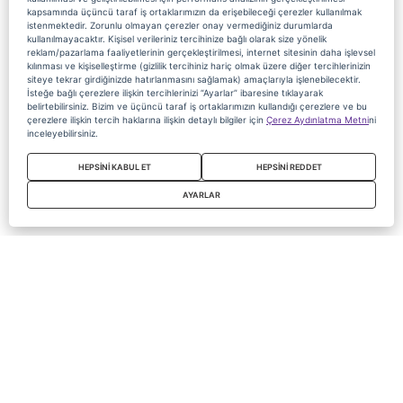
kapsamında üçüncü taraf iş ortaklarımızın da erişebileceği çerezler kullanılmak
istenmektedir. Zorunlu olmayan çerezler onay vermediğiniz durumlarda
kullanılmayacaktır. Kişisel verileriniz tercihinize bağlı olarak size yönelik
reklam/pazarlama faaliyetlerinin gerçekleştirilmesi, internet sitesinin daha işlevsel
kılınması ve kişiselleştirme (gizlilik tercihiniz hariç olmak üzere diğer tercihlerinizin
siteye tekrar girdiğinizde hatırlanmasını sağlamak) amaçlarıyla işlenebilecektir.
İsteğe bağlı çerezlere ilişkin tercihlerinizi “Ayarlar” ibaresine tıklayarak
belirtebilirsiniz. Bizim ve üçüncü taraf iş ortaklarımızın kullandığı çerezlere ve bu
çerezlere ilişkin tercih haklarına ilişkin detaylı bilgiler için
Çerez Aydınlatma Metni
ni
inceleyebilirsiniz.
HEPSİNİ KABUL ET
HEPSİNİ REDDET
AYARLAR
Copyright 2020 Digiturk Bu siteyi kullanarak sözleşmeyi kabul etmiş