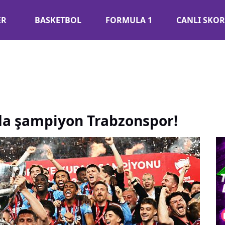
RTS Türkiye - beinsports.com.tr/
ER
BASKETBOL
FORMULA 1
CANLI SKOR
nda şampiyon Trabzonspor!