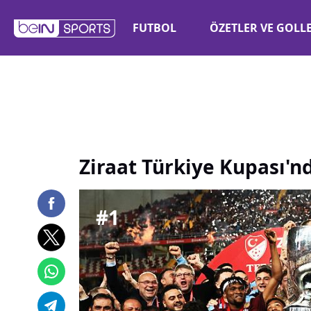
Ziraat Türkiye Kupası nda şampiyon Trabzonspor | beIN SPO
FUTBOL
ÖZETLER VE GOLL
Ziraat Türkiye Kupası'
#
1