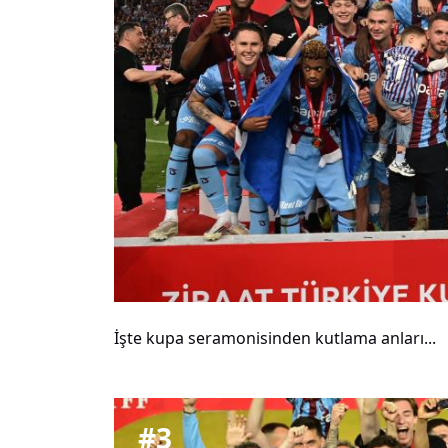
İşte kupa seramonisinden kutlama anları...
#
3