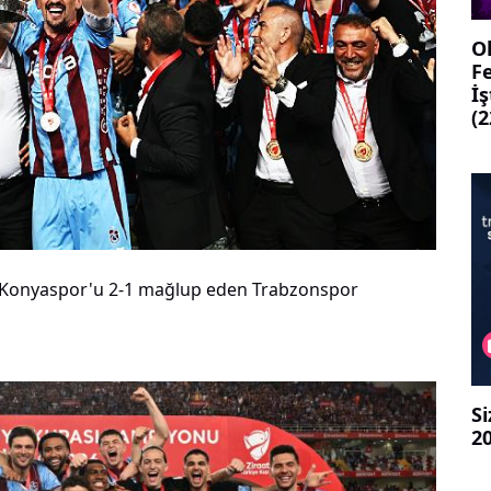
O
Fe
İ
(2
an Konyaspor'u 2-1 mağlup eden Trabzonspor
Si
20