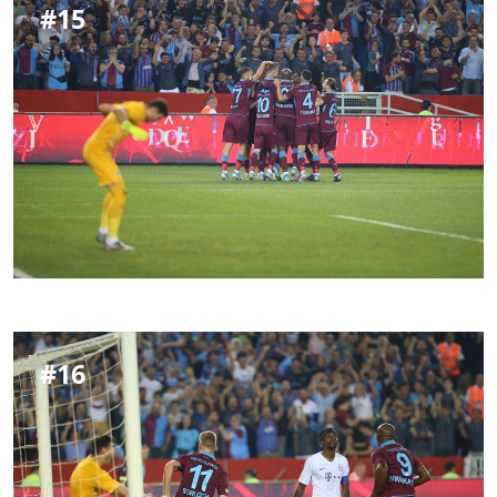
#
15
#
16