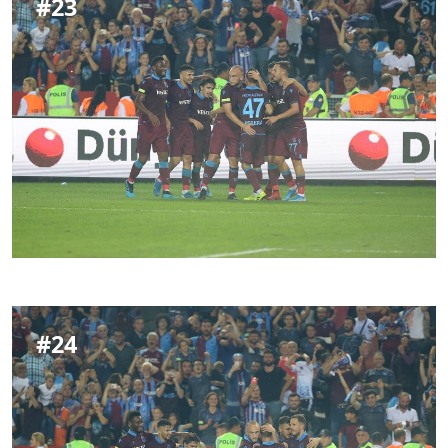
#
23
#
24