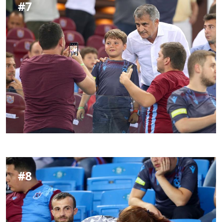
#
7
#
8