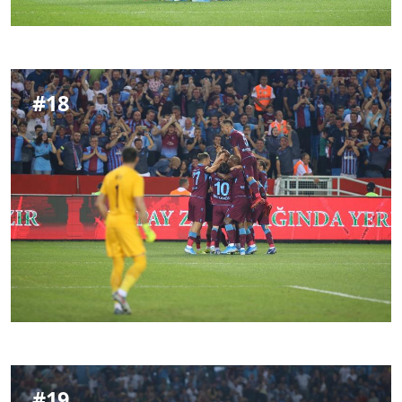
#
18
#
19