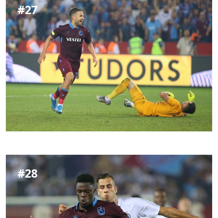
#
27
#
28