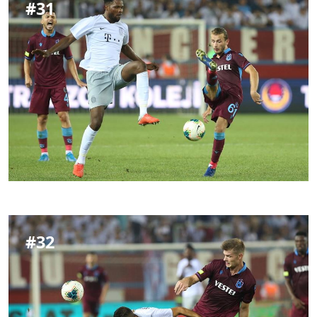
#
31
#
32