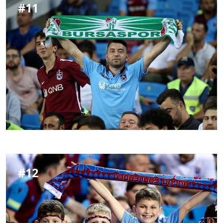
#
11
#
12