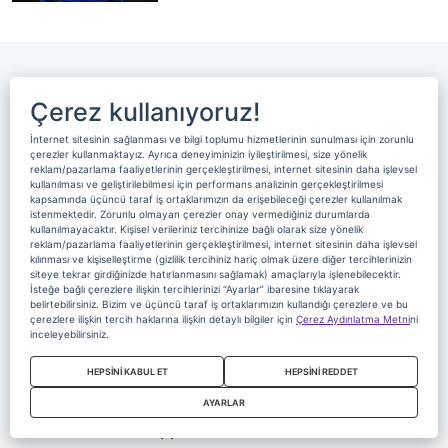
Çerez kullanıyoruz!
İnternet sitesinin sağlanması ve bilgi toplumu hizmetlerinin sunulması için zorunlu
çerezler kullanmaktayız. Ayrıca deneyiminizin iyileştirilmesi, size yönelik
reklam/pazarlama faaliyetlerinin gerçekleştirilmesi, internet sitesinin daha işlevsel
kullanılması ve geliştirilebilmesi için performans analizinin gerçekleştirilmesi
kapsamında üçüncü taraf iş ortaklarımızın da erişebileceği çerezler kullanılmak
Digiturk
istenmektedir. Zorunlu olmayan çerezler onay vermediğiniz durumlarda
kullanılmayacaktır. Kişisel verileriniz tercihinize bağlı olarak size yönelik
beIN MEDIA GROUP
reklam/pazarlama faaliyetlerinin gerçekleştirilmesi, internet sitesinin daha işlevsel
kılınması ve kişiselleştirme (gizlilik tercihiniz hariç olmak üzere diğer tercihlerinizin
beIN SPORTS United States
siteye tekrar girdiğinizde hatırlanmasını sağlamak) amaçlarıyla işlenebilecektir.
İsteğe bağlı çerezlere ilişkin tercihlerinizi “Ayarlar” ibaresine tıklayarak
beIN SPORTS France
belirtebilirsiniz. Bizim ve üçüncü taraf iş ortaklarımızın kullandığı çerezlere ve bu
çerezlere ilişkin tercih haklarına ilişkin detaylı bilgiler için
Çerez Aydınlatma Metni
ni
beIN SPORTS Australia
inceleyebilirsiniz.
beIN SPORTS Hong Kong
HEPSİNİ KABUL ET
HEPSİNİ REDDET
beIN SPORTS Thailand
AYARLAR
beIN SPORTS Philippines