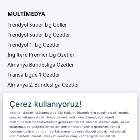
MULTİMEDYA
Trendyol Süper Lig Goller
Trendyol Süper Lig Özetler
Trendyol 1. Lig Özetler
İngiltere Premier Lig Özetler
Almanya Bundesliga Özetler
Fransa Ligue 1 Özetler
Almanya 2. Bundesliga Özetler
Fransa Ligue 2 Özetler
Çerez kullanıyoruz!
Tenis
İnternet sitesinin sağlanması ve bilgi toplumu hizmetlerinin sunulması için zorunlu
Video Liste
çerezler kullanmaktayız. Ayrıca deneyiminizin iyileştirilmesi, size yönelik
reklam/pazarlama faaliyetlerinin gerçekleştirilmesi, internet sitesinin daha işlevsel
Foto Galeriler
kullanılması ve geliştirilebilmesi için performans analizinin gerçekleştirilmesi
kapsamında üçüncü taraf iş ortaklarımızın da erişebileceği çerezler kullanılmak
istenmektedir. Zorunlu olmayan çerezler onay vermediğiniz durumlarda