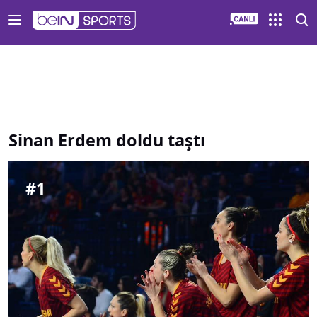
Sinan Erdem doldu taştı | beIN SPORTS Türkiye - beinsport
Sinan Erdem doldu taştı
#
1