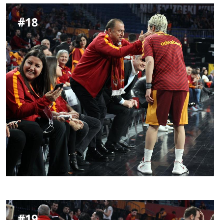
#
18
#
19