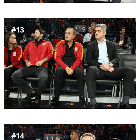
#
13
#
14