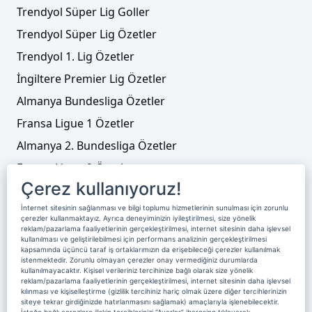
Trendyol Süper Lig Goller
Trendyol Süper Lig Özetler
Trendyol 1. Lig Özetler
İngiltere Premier Lig Özetler
Almanya Bundesliga Özetler
Fransa Ligue 1 Özetler
Almanya 2. Bundesliga Özetler
Fransa Ligue 2 Özetler
Çerez kullanıyoruz!
Tenis
İnternet sitesinin sağlanması ve bilgi toplumu hizmetlerinin sunulması için zorunlu
Video Liste
çerezler kullanmaktayız. Ayrıca deneyiminizin iyileştirilmesi, size yönelik
reklam/pazarlama faaliyetlerinin gerçekleştirilmesi, internet sitesinin daha işlevsel
Foto Galeriler
kullanılması ve geliştirilebilmesi için performans analizinin gerçekleştirilmesi
kapsamında üçüncü taraf iş ortaklarımızın da erişebileceği çerezler kullanılmak
istenmektedir. Zorunlu olmayan çerezler onay vermediğiniz durumlarda
kullanılmayacaktır. Kişisel verileriniz tercihinize bağlı olarak size yönelik
Üyelik
Yayın Akışı
Reklam
Site Sözleşmesi
reklam/pazarlama faaliyetlerinin gerçekleştirilmesi, internet sitesinin daha işlevsel
kılınması ve kişiselleştirme (gizlilik tercihiniz hariç olmak üzere diğer tercihlerinizin
Künye ve İletişim
Çerez Politikası
siteye tekrar girdiğinizde hatırlanmasını sağlamak) amaçlarıyla işlenebilecektir.
İsteğe bağlı çerezlere ilişkin tercihlerinizi “Ayarlar” ibaresine tıklayarak