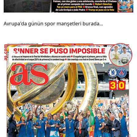
Avrupa'da günün spor manşetleri burada...
#
2