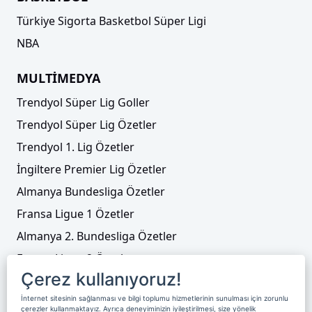
Türkiye Sigorta Basketbol Süper Ligi
NBA
MULTİMEDYA
Trendyol Süper Lig Goller
Trendyol Süper Lig Özetler
Trendyol 1. Lig Özetler
İngiltere Premier Lig Özetler
Almanya Bundesliga Özetler
Fransa Ligue 1 Özetler
Almanya 2. Bundesliga Özetler
Fransa Ligue 2 Özetler
Çerez kullanıyoruz!
Tenis
İnternet sitesinin sağlanması ve bilgi toplumu hizmetlerinin sunulması için zorunlu
Video Liste
çerezler kullanmaktayız. Ayrıca deneyiminizin iyileştirilmesi, size yönelik