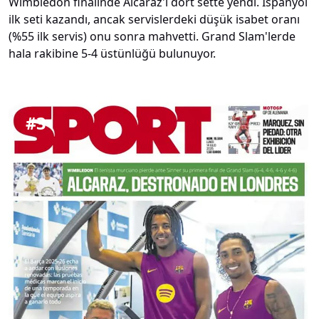
Wimbledon finalinde Alcaraz'ı dört sette yendi. İspanyol
ilk seti kazandı, ancak servislerdeki düşük isabet oranı
(%55 ilk servis) onu sonra mahvetti. Grand Slam'lerde
hala rakibine 5-4 üstünlüğü bulunuyor.
#
3