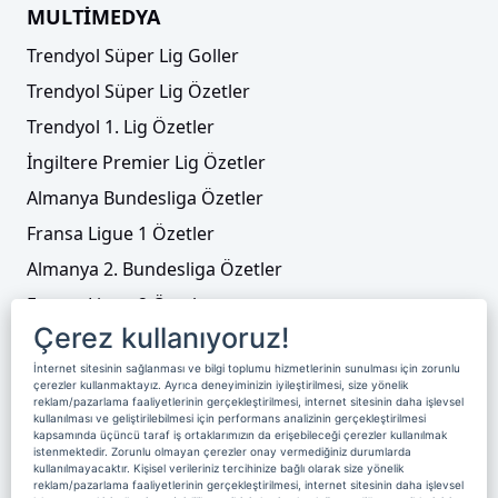
MULTİMEDYA
Trendyol Süper Lig Goller
Trendyol Süper Lig Özetler
Trendyol 1. Lig Özetler
İngiltere Premier Lig Özetler
Almanya Bundesliga Özetler
Fransa Ligue 1 Özetler
Almanya 2. Bundesliga Özetler
Fransa Ligue 2 Özetler
Çerez kullanıyoruz!
Tenis
İnternet sitesinin sağlanması ve bilgi toplumu hizmetlerinin sunulması için zorunlu
Video Liste
çerezler kullanmaktayız. Ayrıca deneyiminizin iyileştirilmesi, size yönelik
reklam/pazarlama faaliyetlerinin gerçekleştirilmesi, internet sitesinin daha işlevsel
Foto Galeriler
kullanılması ve geliştirilebilmesi için performans analizinin gerçekleştirilmesi
kapsamında üçüncü taraf iş ortaklarımızın da erişebileceği çerezler kullanılmak
istenmektedir. Zorunlu olmayan çerezler onay vermediğiniz durumlarda
kullanılmayacaktır. Kişisel verileriniz tercihinize bağlı olarak size yönelik
Üyelik
Yayın Akışı
Reklam
Site Sözleşmesi
reklam/pazarlama faaliyetlerinin gerçekleştirilmesi, internet sitesinin daha işlevsel