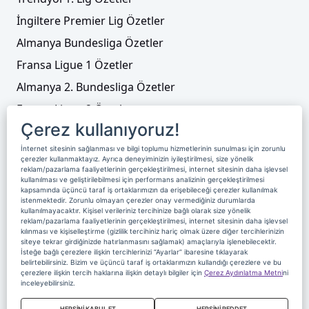
İngiltere Premier Lig Özetler
Almanya Bundesliga Özetler
Fransa Ligue 1 Özetler
Almanya 2. Bundesliga Özetler
Fransa Ligue 2 Özetler
Çerez kullanıyoruz!
Tenis
İnternet sitesinin sağlanması ve bilgi toplumu hizmetlerinin sunulması için zorunlu
Video Liste
çerezler kullanmaktayız. Ayrıca deneyiminizin iyileştirilmesi, size yönelik
reklam/pazarlama faaliyetlerinin gerçekleştirilmesi, internet sitesinin daha işlevsel
Foto Galeriler
kullanılması ve geliştirilebilmesi için performans analizinin gerçekleştirilmesi
kapsamında üçüncü taraf iş ortaklarımızın da erişebileceği çerezler kullanılmak
istenmektedir. Zorunlu olmayan çerezler onay vermediğiniz durumlarda
kullanılmayacaktır. Kişisel verileriniz tercihinize bağlı olarak size yönelik
Üyelik
Yayın Akışı
Reklam
Site Sözleşmesi
reklam/pazarlama faaliyetlerinin gerçekleştirilmesi, internet sitesinin daha işlevsel
kılınması ve kişiselleştirme (gizlilik tercihiniz hariç olmak üzere diğer tercihlerinizin
Künye ve İletişim
Çerez Politikası
siteye tekrar girdiğinizde hatırlanmasını sağlamak) amaçlarıyla işlenebilecektir.
İsteğe bağlı çerezlere ilişkin tercihlerinizi “Ayarlar” ibaresine tıklayarak
Çerez Yönetimi
Veri Sahibi Başvuru Formu
belirtebilirsiniz. Bizim ve üçüncü taraf iş ortaklarımızın kullandığı çerezlere ve bu
çerezlere ilişkin tercih haklarına ilişkin detaylı bilgiler için
Çerez Aydınlatma Metni
ni
Nereden İzlerim
inceleyebilirsiniz.
Copyright 2020 Digiturk Bu siteyi kullanarak sözleşmeyi kabul etmiş
HEPSİNİ KABUL ET
HEPSİNİ REDDET