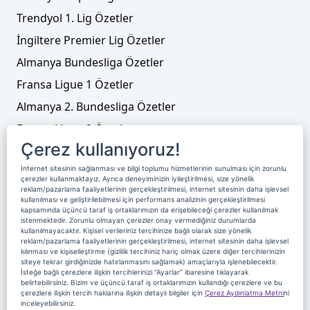
Trendyol 1. Lig Özetler
İngiltere Premier Lig Özetler
Almanya Bundesliga Özetler
Fransa Ligue 1 Özetler
Almanya 2. Bundesliga Özetler
Fransa Ligue 2 Özetler
Çerez kullanıyoruz!
Tenis
İnternet sitesinin sağlanması ve bilgi toplumu hizmetlerinin sunulması için zorunlu
Video Liste
çerezler kullanmaktayız. Ayrıca deneyiminizin iyileştirilmesi, size yönelik
reklam/pazarlama faaliyetlerinin gerçekleştirilmesi, internet sitesinin daha işlevsel
Foto Galeriler
kullanılması ve geliştirilebilmesi için performans analizinin gerçekleştirilmesi
kapsamında üçüncü taraf iş ortaklarımızın da erişebileceği çerezler kullanılmak
istenmektedir. Zorunlu olmayan çerezler onay vermediğiniz durumlarda
kullanılmayacaktır. Kişisel verileriniz tercihinize bağlı olarak size yönelik
Üyelik
Yayın Akışı
Reklam
Site Sözleşmesi
reklam/pazarlama faaliyetlerinin gerçekleştirilmesi, internet sitesinin daha işlevsel
kılınması ve kişiselleştirme (gizlilik tercihiniz hariç olmak üzere diğer tercihlerinizin
Künye ve İletişim
Çerez Politikası
siteye tekrar girdiğinizde hatırlanmasını sağlamak) amaçlarıyla işlenebilecektir.
İsteğe bağlı çerezlere ilişkin tercihlerinizi “Ayarlar” ibaresine tıklayarak
Çerez Yönetimi
Veri Sahibi Başvuru Formu
belirtebilirsiniz. Bizim ve üçüncü taraf iş ortaklarımızın kullandığı çerezlere ve bu
çerezlere ilişkin tercih haklarına ilişkin detaylı bilgiler için
Çerez Aydınlatma Metni
ni
Nereden İzlerim
inceleyebilirsiniz.