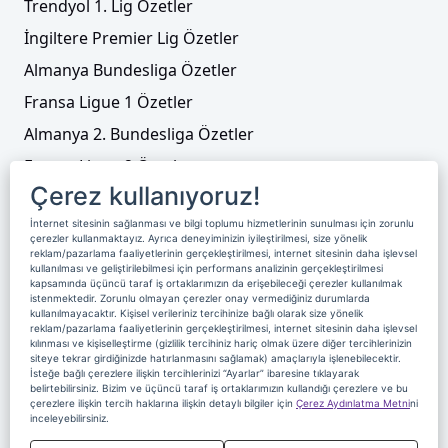
Trendyol 1. Lig Özetler
İngiltere Premier Lig Özetler
Almanya Bundesliga Özetler
Fransa Ligue 1 Özetler
Almanya 2. Bundesliga Özetler
Fransa Ligue 2 Özetler
Çerez kullanıyoruz!
Tenis
İnternet sitesinin sağlanması ve bilgi toplumu hizmetlerinin sunulması için zorunlu
Video Liste
çerezler kullanmaktayız. Ayrıca deneyiminizin iyileştirilmesi, size yönelik
reklam/pazarlama faaliyetlerinin gerçekleştirilmesi, internet sitesinin daha işlevsel
Foto Galeriler
kullanılması ve geliştirilebilmesi için performans analizinin gerçekleştirilmesi
kapsamında üçüncü taraf iş ortaklarımızın da erişebileceği çerezler kullanılmak
istenmektedir. Zorunlu olmayan çerezler onay vermediğiniz durumlarda
kullanılmayacaktır. Kişisel verileriniz tercihinize bağlı olarak size yönelik
Üyelik
Yayın Akışı
Reklam
Site Sözleşmesi
reklam/pazarlama faaliyetlerinin gerçekleştirilmesi, internet sitesinin daha işlevsel
kılınması ve kişiselleştirme (gizlilik tercihiniz hariç olmak üzere diğer tercihlerinizin
Künye ve İletişim
Çerez Politikası
siteye tekrar girdiğinizde hatırlanmasını sağlamak) amaçlarıyla işlenebilecektir.
İsteğe bağlı çerezlere ilişkin tercihlerinizi “Ayarlar” ibaresine tıklayarak
Çerez Yönetimi
Veri Sahibi Başvuru Formu
belirtebilirsiniz. Bizim ve üçüncü taraf iş ortaklarımızın kullandığı çerezlere ve bu
çerezlere ilişkin tercih haklarına ilişkin detaylı bilgiler için
Çerez Aydınlatma Metni
ni
Nereden İzlerim
inceleyebilirsiniz.
Copyright 2020 Digiturk Bu siteyi kullanarak sözleşmeyi kabul etmiş