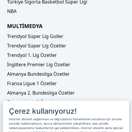
Türkiye Sigorta Basketbol Süper Ligi
NBA
MULTİMEDYA
Trendyol Süper Lig Goller
Trendyol Süper Lig Özetler
Trendyol 1. Lig Özetler
İngiltere Premier Lig Özetler
Almanya Bundesliga Özetler
Fransa Ligue 1 Özetler
Almanya 2. Bundesliga Özetler
Fransa Ligue 2 Özetler
Çerez kullanıyoruz!
Tenis
İnternet sitesinin sağlanması ve bilgi toplumu hizmetlerinin sunulması için zorunlu
Video Liste
çerezler kullanmaktayız. Ayrıca deneyiminizin iyileştirilmesi, size yönelik
reklam/pazarlama faaliyetlerinin gerçekleştirilmesi, internet sitesinin daha işlevsel
Foto Galeriler