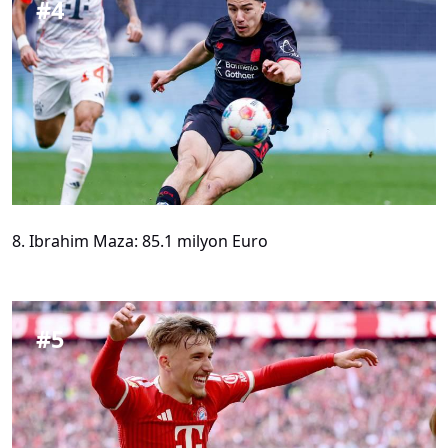
#
4
8. Ibrahim Maza: 85.1 milyon Euro
#
5