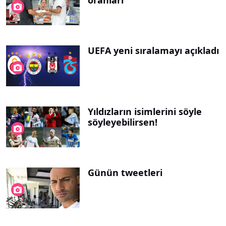
UEFA yeni sıralamayı açıkladı
Yıldızların isimlerini söyle
söyleyebilirsen!
Günün tweetleri