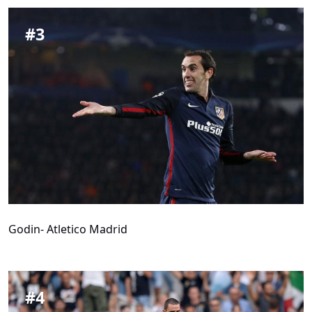
#
3
Godin- Atletico Madrid
#
4