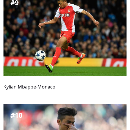
#
9
Kylian Mbappe-Monaco
#
10