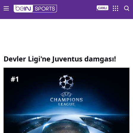
Devler Ligi ne Juventus damgası | beIN SPORTS Türkiye - be
Devler Ligi'ne Juventus damgası!
#
1