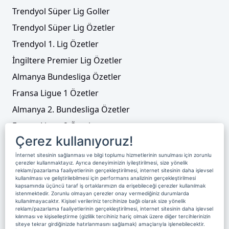
Trendyol Süper Lig Goller
Trendyol Süper Lig Özetler
Trendyol 1. Lig Özetler
İngiltere Premier Lig Özetler
Almanya Bundesliga Özetler
Fransa Ligue 1 Özetler
Almanya 2. Bundesliga Özetler
Fransa Ligue 2 Özetler
Çerez kullanıyoruz!
Tenis
İnternet sitesinin sağlanması ve bilgi toplumu hizmetlerinin sunulması için zorunlu
Video Liste
çerezler kullanmaktayız. Ayrıca deneyiminizin iyileştirilmesi, size yönelik
reklam/pazarlama faaliyetlerinin gerçekleştirilmesi, internet sitesinin daha işlevsel
Foto Galeriler
kullanılması ve geliştirilebilmesi için performans analizinin gerçekleştirilmesi
kapsamında üçüncü taraf iş ortaklarımızın da erişebileceği çerezler kullanılmak
istenmektedir. Zorunlu olmayan çerezler onay vermediğiniz durumlarda
kullanılmayacaktır. Kişisel verileriniz tercihinize bağlı olarak size yönelik
Üyelik
Yayın Akışı
Reklam
Site Sözleşmesi
reklam/pazarlama faaliyetlerinin gerçekleştirilmesi, internet sitesinin daha işlevsel
kılınması ve kişiselleştirme (gizlilik tercihiniz hariç olmak üzere diğer tercihlerinizin
Künye ve İletişim
Çerez Politikası
siteye tekrar girdiğinizde hatırlanmasını sağlamak) amaçlarıyla işlenebilecektir.