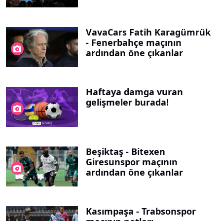
VavaCars Fatih Karagümrük
- Fenerbahçe maçının
ardından öne çıkanlar
Haftaya damga vuran
gelişmeler burada!
Beşiktaş - Bitexen
Giresunspor maçının
ardından öne çıkanlar
Kasımpaşa - Trabsonspor