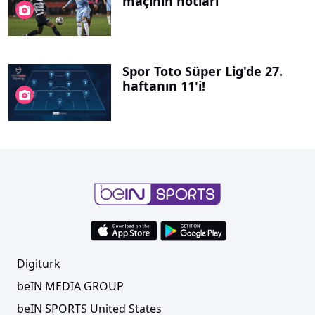
maçının notları
Spor Toto Süper Lig'de 27.
haftanın 11'i!
Digiturk
beIN MEDIA GROUP
beIN SPORTS United States