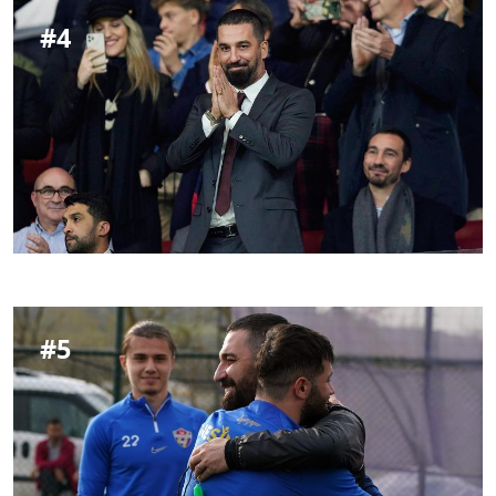
#
4
#
5