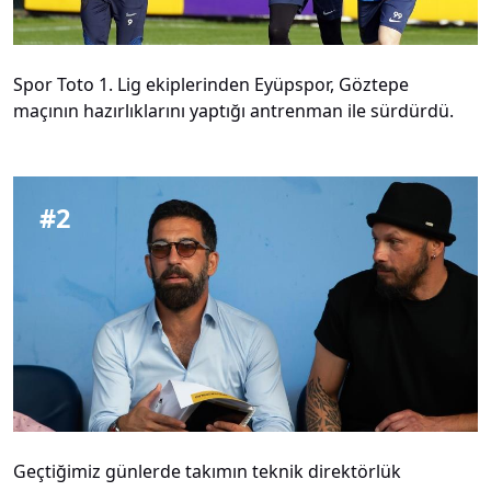
Spor Toto 1. Lig ekiplerinden Eyüpspor, Göztepe
maçının hazırlıklarını yaptığı antrenman ile sürdürdü.
#
2
Geçtiğimiz günlerde takımın teknik direktörlük