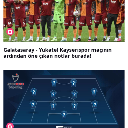
Galatasaray - Yukatel Kayserispor maçının
ardından öne çıkan notlar burada!