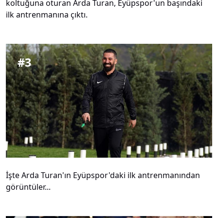
koltuğuna oturan Arda Turan, Eyüpspor'un başındaki
ilk antrenmanına çıktı.
#
3
İşte Arda Turan'ın Eyüpspor'daki ilk antrenmanından
görüntüler...